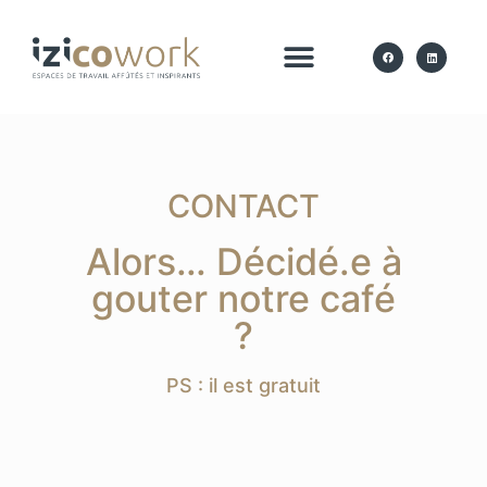
Le Coworking
Les Espaces
Les Services
CONTACT
Alors… Décidé.e à
gouter notre café
?
PS : il est gratuit